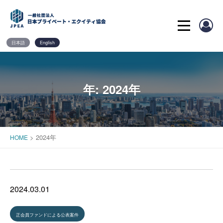
Skip
to
content
日本語
English
年:
2024年
>
2024年
HOME
2024.03.01
正会員ファンドによる公表案件