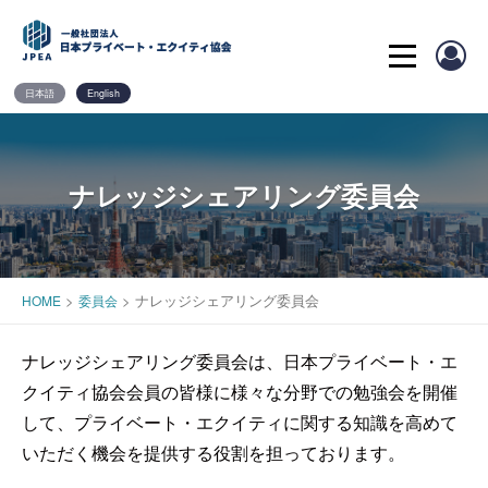
Skip
to
content
日本語
English
ナレッジシェアリング委員会
>
>
ナレッジシェアリング委員会
HOME
委員会
ナレッジシェアリング委員会は、日本プライベート・エ
クイティ協会会員の皆様に様々な分野での勉強会を開催
して、プライベート・エクイティに関する知識を高めて
いただく機会を提供する役割を担っております。