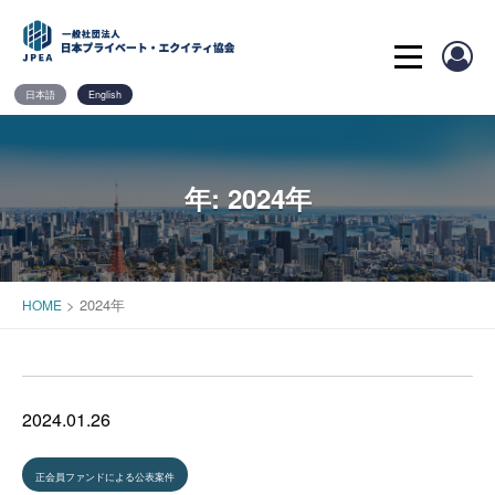
Skip
to
content
日本語
English
年:
2024年
>
2024年
HOME
2024.01.26
正会員ファンドによる公表案件