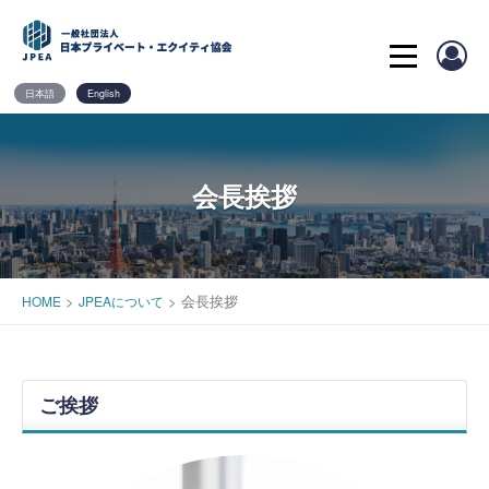
Skip
to
content
日本語
English
会長挨拶
>
>
会長挨拶
HOME
JPEAについて
ご挨拶