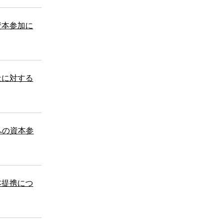
資本参加に
社に対する
upへの資本参
本提携につ