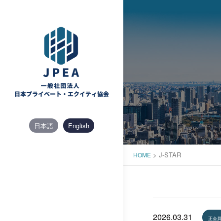
Skip
to
content
日本語
English
>
J-STAR
HOME
2026.03.31
正会