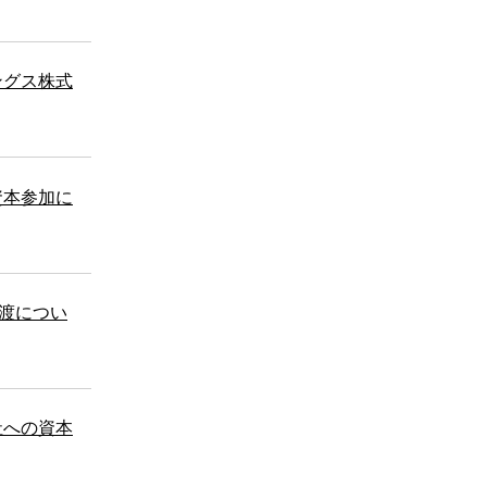
ングス株式
資本参加に
式譲渡につい
社への資本