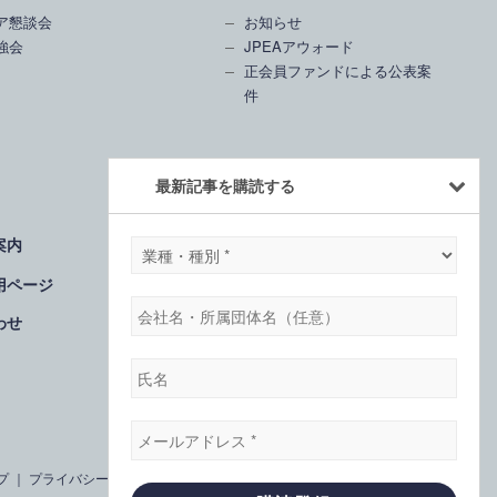
ア懇談会
お知らせ
強会
JPEAアウォード
正会員ファンドによる公表案
件
最新記事を購読する
案内
業
会員ログイン
種・
用ページ
種
会
わせ
別
社
*
名・
氏
所
名
属
メ
団
ー
プ
｜
プライバシーポリシー
体
ル