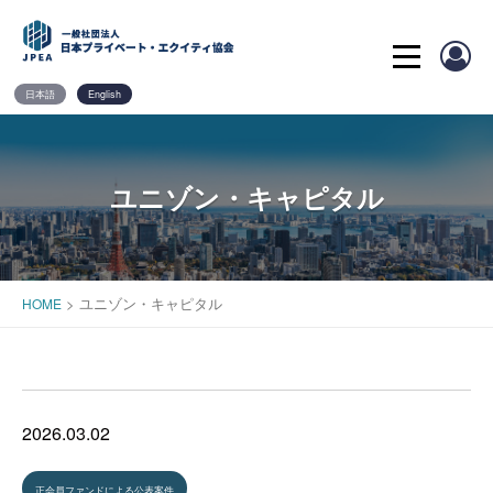
Skip
to
content
日本語
English
ユニゾン・キャピタル
>
ユニゾン・キャピタル
HOME
2026.03.02
正会員ファンドによる公表案件