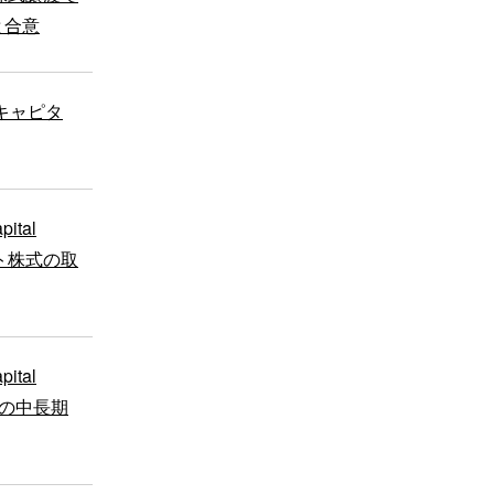
と合意
キャピタ
tal
ント株式の取
tal
gs の中長期