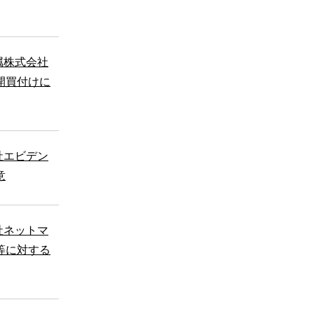
属株式会社
開買付けに
社エビデン
意
社ネットマ
等に対する