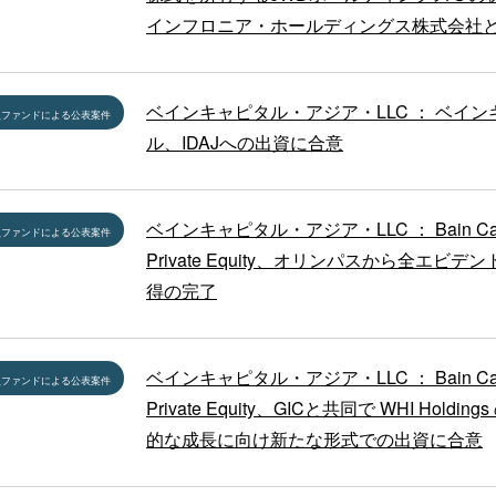
インフロニア・ホールディングス株式会社
ベインキャピタル・アジア・LLC ： ベイン
員ファンドによる公表案件
ル、IDAJへの出資に合意
ベインキャピタル・アジア・LLC ： Bain Capi
員ファンドによる公表案件
Private Equity、オリンパスから全エビデ
得の完了
ベインキャピタル・アジア・LLC ： Bain Capi
員ファンドによる公表案件
Private Equity、GICと共同で WHI Holdin
的な成長に向け新たな形式での出資に合意