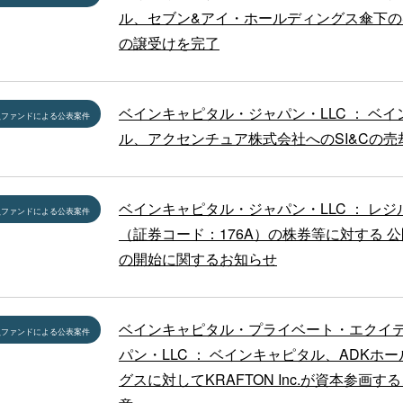
ル、セブン&アイ・ホールディングス傘下の
の譲受けを完了
ベインキャピタル・ジャパン・LLC ： ベ
員ファンドによる公表案件
ル、アクセンチュア株式会社へのSI&Cの売
ベインキャピタル・ジャパン・LLC ： レ
員ファンドによる公表案件
（証券コード：176A）の株券等に対する 
の開始に関するお知らせ
ベインキャピタル・プライベート・エクイ
員ファンドによる公表案件
パン・LLC ： ベインキャピタル、ADKホ
グスに対してKRAFTON Inc.が資本参画す