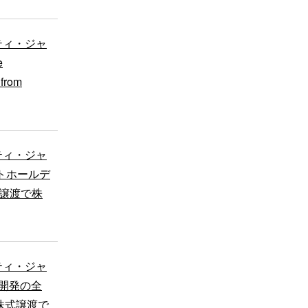
ティ・ジャ
e
 from
ティ・ジャ
ートホールデ
式譲渡で株
ティ・ジャ
力開発の全
株式譲渡で