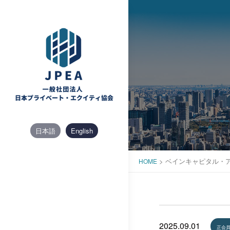
Skip
to
content
日本語
English
>
ベインキャピタル・ア
HOME
2025.09.01
正会