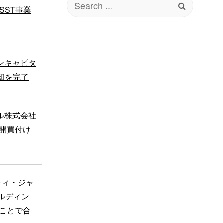
SST事業
for:
インキャピタ
却を完了
ジル株式会社
公開買付け
ティ・ジャ
ールディン
ることで合