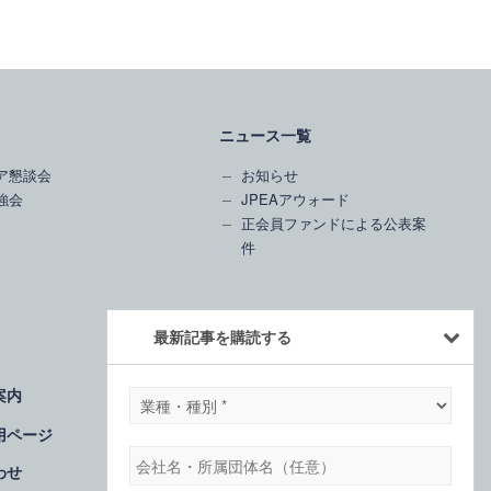
ニュース一覧
ア懇談会
お知らせ
強会
JPEAアウォード
正会員ファンドによる公表案
件
最新記事を購読する
案内
業
会員ログイン
種・
用ページ
種
会
わせ
別
社