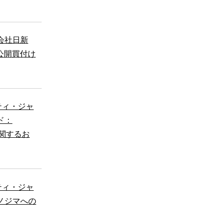
会社日新
公開買付け
ティ・ジャ
ド：
に関するお
ティ・ジャ
社ノジマへの