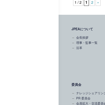
1 / 2
1
2
»
JPEAについて
会長挨拶
理事・監事一覧
沿革
委員会
ナレッジシェアリン
PR 委員会
会員拡大・交流委員