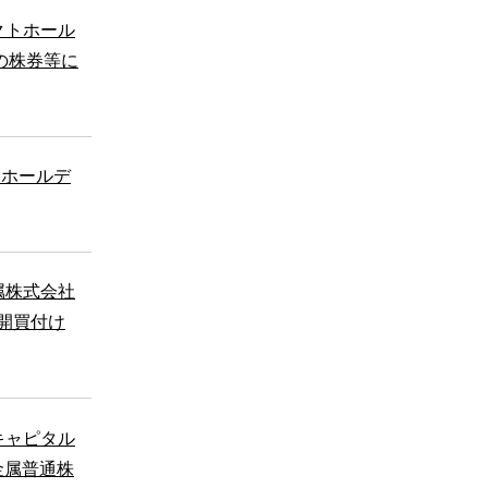
クトホール
の株券等に
ュホールデ
属株式会社
公開買付け
キャピタル
金属普通株