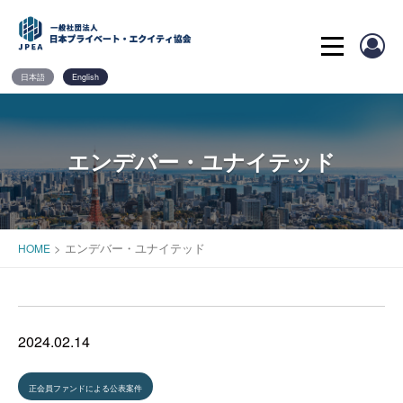
Skip
to
content
日本語
English
エンデバー・ユナイテッド
>
エンデバー・ユナイテッド
HOME
2024.02.14
正会員ファンドによる公表案件