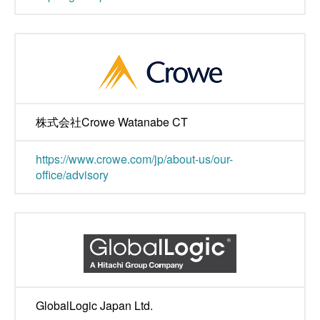
株式会社Crowe Watanabe CT
https://www.crowe.com/jp/about-us/our-
office/advisory
GlobalLogic Japan Ltd.