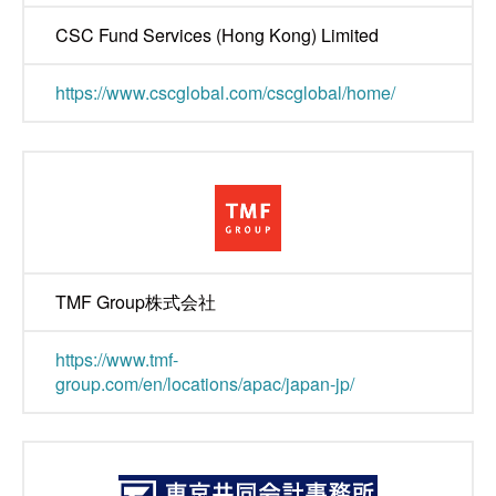
CSC Fund Services (Hong Kong) Limited
https://www.cscglobal.com/cscglobal/home/
TMF Group株式会社
https://www.tmf-
group.com/en/locations/apac/japan-jp/