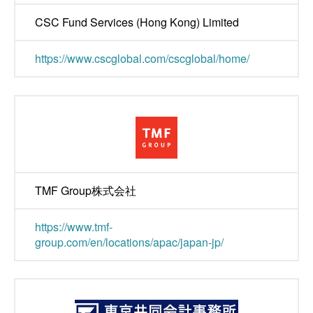
CSC Fund Services (Hong Kong) Limited
https://www.cscglobal.com/cscglobal/home/
TMF Group株式会社
https://www.tmf-
group.com/en/locations/apac/japan-jp/