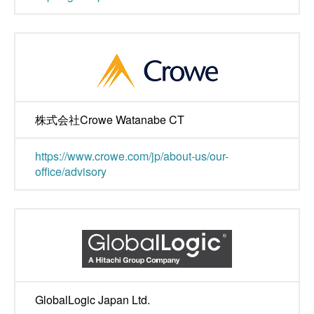
株式会社Crowe Watanabe CT
https://www.crowe.com/jp/about-us/our-
office/advisory
GlobalLogic Japan Ltd.