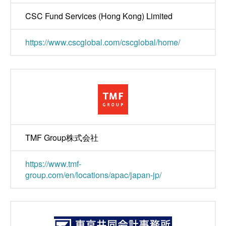
CSC Fund Services (Hong Kong) Limited
https://www.cscglobal.com/cscglobal/home/
TMF Group株式会社
https://www.tmf-
group.com/en/locations/apac/japan-jp/