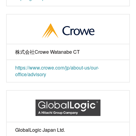
株式会社Crowe Watanabe CT
https://www.crowe.com/jp/about-us/our-
office/advisory
GlobalLogic Japan Ltd.