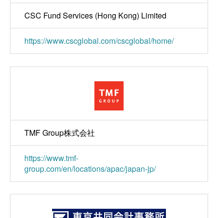
CSC Fund Services (Hong Kong) Limited
https://www.cscglobal.com/cscglobal/home/
TMF Group株式会社
https://www.tmf-
group.com/en/locations/apac/japan-jp/