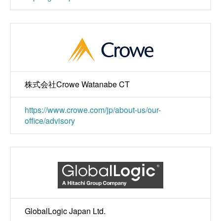
株式会社Crowe Watanabe CT
https://www.crowe.com/jp/about-us/our-
office/advisory
GlobalLogic Japan Ltd.