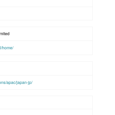
mited
l/home/
ons/apac/japan-jp/