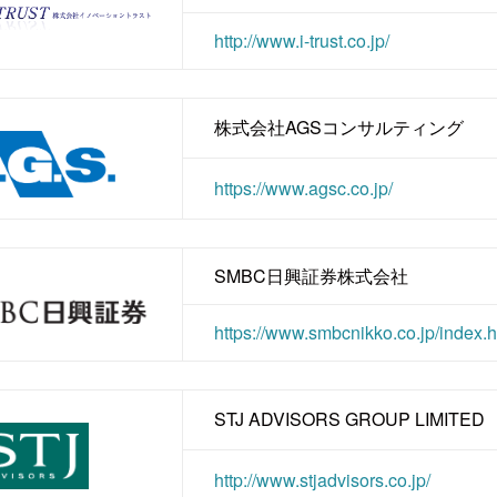
http://www.i-trust.co.jp/
株式会社AGSコンサルティング
https://www.agsc.co.jp/
SMBC日興証券株式会社
https://www.smbcnikko.co.jp/index.h
STJ ADVISORS GROUP LIMITED
http://www.stjadvisors.co.jp/