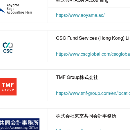
https://www.aoyama.ac/
CSC Fund Services (Hong Kong) Li
https://www.cscglobal.com/cscgloba
TMF Group株式会社
https://www.tmf-group.com/en/locati
株式会社東京共同会計事務所