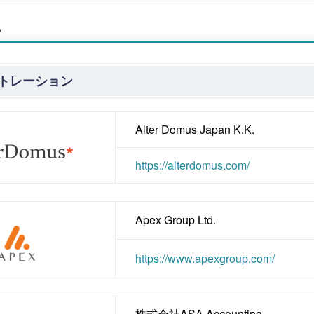
員
トレーション
Alter Domus Japan K.K.
https://alterdomus.com/
Apex Group Ltd.
https://www.apexgroup.com/
株式会社ASA Accounting