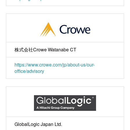
株式会社Crowe Watanabe CT
https://www.crowe.com/jp/about-us/our-
office/advisory
GlobalLogic Japan Ltd.