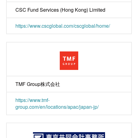
CSC Fund Services (Hong Kong) Limited
https://www.cscglobal.com/cscglobal/home/
TMF Group株式会社
https://www.tmf-
group.com/en/locations/apac/japan-jp/