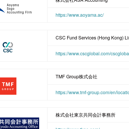
https://www.aoyama.ac/
CSC Fund Services (Hong Kong) Li
https://www.cscglobal.com/cscgloba
TMF Group株式会社
https://www.tmf-group.com/en/locati
株式会社東京共同会計事務所