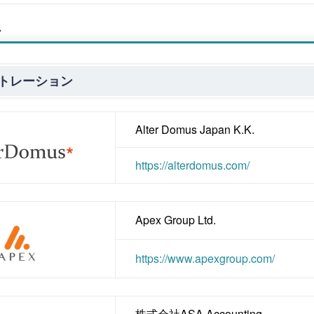
員
トレーション
Alter Domus Japan K.K.
https://alterdomus.com/
Apex Group Ltd.
https://www.apexgroup.com/
株式会社ASA Accounting