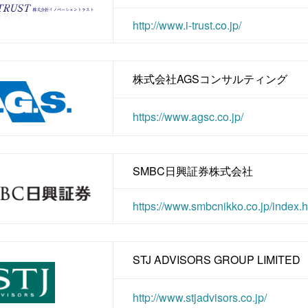
http://www.i-trust.co.jp/
株式会社AGSコンサルティング
https://www.agsc.co.jp/
SMBC日興証券株式会社
https://www.smbcnikko.co.jp/index.h
STJ ADVISORS GROUP LIMITED
http://www.stjadvisors.co.jp/