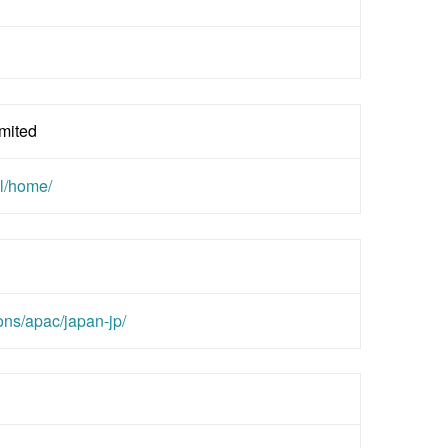
mited
l/home/
ons/apac/japan-jp/