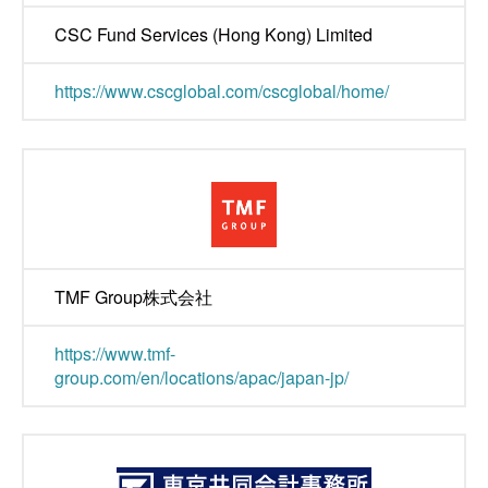
CSC Fund Services (Hong Kong) Limited
https://www.cscglobal.com/cscglobal/home/
TMF Group株式会社
https://www.tmf-
group.com/en/locations/apac/japan-jp/