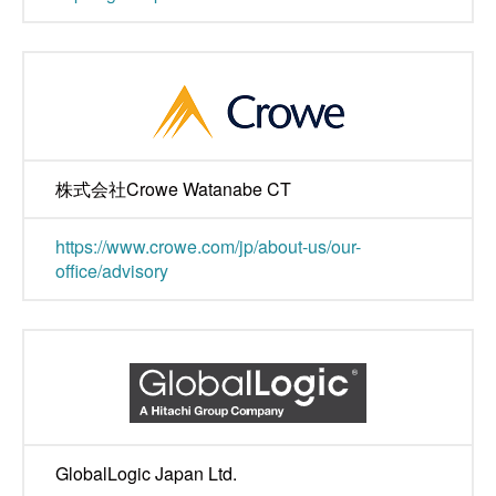
株式会社Crowe Watanabe CT
https://www.crowe.com/jp/about-us/our-
office/advisory
GlobalLogic Japan Ltd.