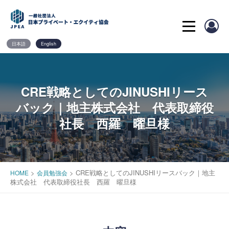
Skip
to
content
日本語
English
CRE戦略としてのJINUSHIリース
バック｜地主株式会社 代表取締役
社長 西羅 曜旦様
>
>
CRE戦略としてのJINUSHIリースバック｜地主
HOME
会員勉強会
株式会社 代表取締役社長 西羅 曜旦様