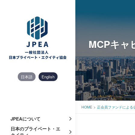
Skip
to
content
MCPキャ
日本語
English
>
HOME
正会員ファンドによる
JPEAについて
日本のプライベート・エ
クイティ