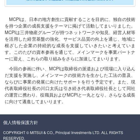
MCPIは、日本の地方創生に貢献することを目的に、独自の技術
を持つ企業の成長支援をテーマに掲げて活動してまいりました。
MCPIは三井物産グループが持つネットワークや知見、経営人材等
を活用した経営基盤の強化、サービス品質の向上を通じ、地域に
根ざした企業の持続的な成長を支援していきたいと考えていま
す。このたびの資本参画を通じて、メインマークを事業パートナ
ーに迎え、これらの取り組みをさらに加速してまいります。
今回の参画に伴い、MCPIは取締役の派遣および現場に入り込ん
だ支援を実施し、メインマークの技術力を生かした工法の普及、
ならびに事業の発展に向けたサポートを行う予定です。また、現
代表取締役社長の川口太氏は引き続き代表取締役社長として同社
の運営に携わり、役職員およびMCPIと一丸となり、さらなる成長
に向けて邁進してまいります。
個人情報保護方針
COPYRIGHT © MITSUI & CO., Principal Investments LTD. ALL RIGHTS
RESERVED.