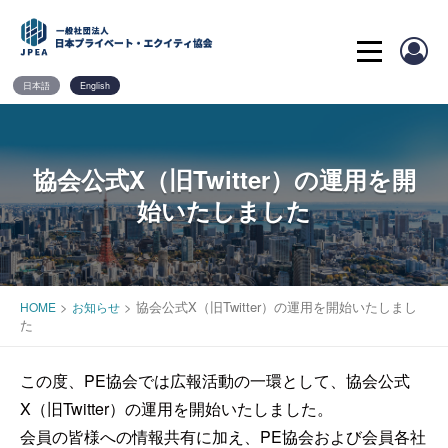
Skip
to
content
日本語
English
協会公式X（旧Twitter）の運用を開
始いたしました
>
>
協会公式X（旧Twitter）の運用を開始いたしまし
HOME
お知らせ
た
この度、PE協会では広報活動の一環として、協会公式
X（旧Twitter）の運用を開始いたしました。
会員の皆様への情報共有に加え、PE協会および会員各社