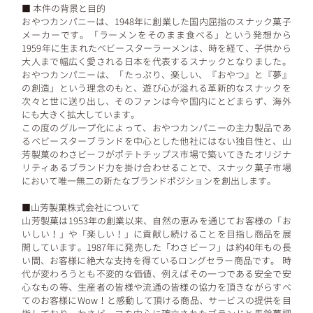
■ 本件の背景と目的
おやつカンパニーは、1948年に創業した国内屈指のスナック菓子
メーカーです。「ラーメンをそのまま食べる」という発想から
1959年に生まれたベビースターラーメンは、時を経て、子供から
大人まで幅広く愛される日本を代表するスナックとなりました。
おやつカンパニーは、「たっぷり、楽しい、『おやつ』と『夢』
の創造」という理念のもと、遊び心が溢れる革新的なスナックを
次々と世に送り出し、そのファンは今や国内にとどまらず、海外
にも大きく拡大しています。
この度のグループ化によって、おやつカンパニーの主力製品であ
るベビースターブランドを中心とした他社にはない独自性と、山
芳製菓のわさビーフがポテトチップス市場で築いてきたオリジナ
リティあるブランド力を掛け合わせることで、スナック菓子市場
において唯一無二の新たなブランドポジションを創出します。
■山芳製菓株式会社について
山芳製菓は1953年の創業以来、自然の恵みを通じてお客様の「お
いしい！」や「楽しい！」に貢献し続けることを目指し商品を展
開しています。1987年に発売した「わさビーフ」は約40年もの長
い間、お客様に絶大な支持を得ているロングセラー商品です。 時
代が変わろうとも不変的な価値、例えばその一つである安全で安
心なもの等、生産者の皆様や流通の皆様の協力を頂きながらすべ
てのお客様にWow！と感動して頂ける商品、サービスの提供を目