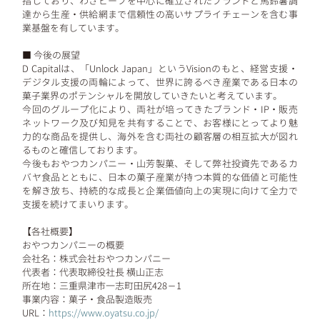
指しており、わさビーフを中心に確立されたブランドと馬鈴薯調
達から生産・供給網まで信頼性の高いサプライチェーンを含む事
業基盤を有しています。
■ 今後の展望
D Capitalは、「Unlock Japan」というVisionのもと、経営支援・
デジタル支援の両輪によって、世界に誇るべき産業である日本の
菓子業界のポテンシャルを開放していきたいと考えています。
今回のグループ化により、両社が培ってきたブランド・IP・販売
ネットワーク及び知見を共有することで、お客様にとってより魅
力的な商品を提供し、海外を含む両社の顧客層の相互拡大が図れ
るものと確信しております。
今後もおやつカンパニー・山芳製菓、そして弊社投資先であるカ
バヤ食品とともに、日本の菓子産業が持つ本質的な価値と可能性
を解き放ち、持続的な成長と企業価値向上の実現に向けて全力で
支援を続けてまいります。
【各社概要】
おやつカンパニーの概要
会社名：株式会社おやつカンパニー
代表者：代表取締役社長 横山正志
所在地：三重県津市一志町田尻428－1
事業内容：菓子・食品製造販売
URL：
https://www.oyatsu.co.jp/