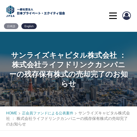
Skip
to
content
日本語
English
サンライズキャピタル株式会社 ：
株式会社ライフドリンクカンパニ
ーの残存保有株式の売却完了のお知
らせ
>
>
サンライズキャピタル株式会
HOME
正会員ファンドによる公表案件
社 ： 株式会社ライフドリンクカンパニーの残存保有株式の売却完了
のお知らせ