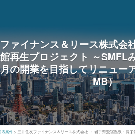
ファイナンス＆リース株式会社
旅館再生プロジェクト ～SMF
年7月の開業を目指してリニューアル
MB）
>
三井住友ファイナンス＆リース株式会社 ： 岩手県鶯宿温泉・長栄館 
公表案件