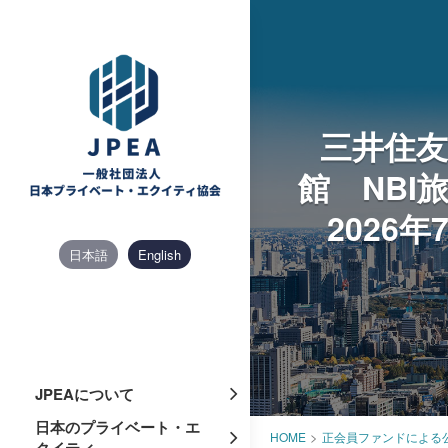
Skip
to
content
三井住友
館 NBI
2026
日本語
English
JPEAについて
日本のプライベート・エ
>
HOME
正会員ファンドによる
クイティ