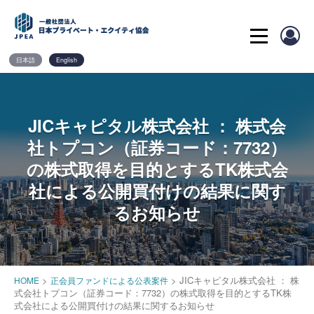
Skip
to
content
日本語
English
JICキャピタル株式会社 ： 株式会
社トプコン（証券コード：7732）
の株式取得を目的とするTK株式会
社による公開買付けの結果に関す
るお知らせ
>
>
JICキャピタル株式会社 ： 株
HOME
正会員ファンドによる公表案件
式会社トプコン（証券コード：7732）の株式取得を目的とするTK株
式会社による公開買付けの結果に関するお知らせ