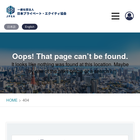
Skip
to
content
日本語
English
Oops! That page can’t be found.
It looks like nothing was found at this location. Maybe
try one of the links below or a search?
>
404
HOME