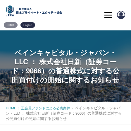
Skip
to
content
日本語
English
ベインキャピタル・ジャパン・
LLC ： 株式会社日新（証券コー
ド：9066）の普通株式に対する公
開買付けの開始に関するお知らせ
>
>
ベインキャピタル・ジャパ
HOME
正会員ファンドによる公表案件
ン・LLC ： 株式会社日新（証券コード：9066）の普通株式に対する
公開買付けの開始に関するお知らせ