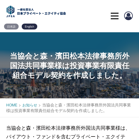
Skip
to
content
日本語
English
当協会と森・濱田松本法律事務所外
国法共同事業様は投資事業有限責任
組合モデル契約を作成しました。
>
>
当協会と森・濱田松本法律事務所外国法共同事業
HOME
お知らせ
様は投資事業有限責任組合モデル契約を作成しました。
当協会と森・濱田松本法律事務所外国法共同事業様は、
バイアウト・ファンドを含むプライベート・エクイテ