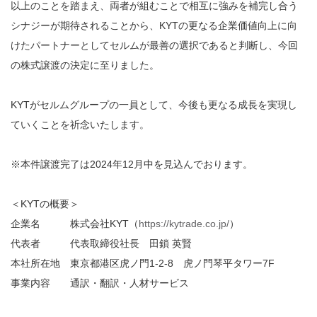
以上のことを踏まえ、両者が組むことで相互に強みを補完し合う
シナジーが期待されることから、
KYT
の更なる企業価値向上に向
けたパートナーとしてセルムが最善の選択であると判断し、今回
の株式譲渡の決定に至りました。
KYT
がセルムグループの一員として、今後も更なる成長を実現し
ていくことを祈念いたします。
※本件譲渡完了は2024年12月中を見込んでおります。
＜
KYT
の概要＞
企業名
株式会社
KYT
（
https://kytrade.co.jp/
）
代表者
代表取締役社長 田鎖 英賢
本社所在地
東京都港区虎ノ門
1-2-8 虎ノ門琴平タワー7F
事業内容
通訳・翻訳・人材サービス