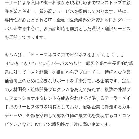
ーターによる入口の案件相談から現場対応までワンストップで顧
客企業と伴走し、質の高いサービスを提供しております。特に、
専門性が必要とされる
IT・金融・医薬業界の外資系や日系グロー
バル企業を中心に、多言語対応を前提とした通訳・翻訳サービス
を展開しております。
セルムは、「ヒューマネスの力でビジネスをより”らしく”、よ
り”いきいきと”」というパーパスのもと、顧客企業の中長期的な課
題に対して「人と組織」の側面からアプローチし、持続的な企業
価値向上のために必要なサポートを手掛けている企業です。定型
の人材開発・組織開発プログラムをあえて持たず、複数の外部プ
ロフェッショナルタレントを組み合わせて提供するテーラーメイ
ド型のサービス体制を特長としており、顧客企業に伴走するカル
チャーや、外部を活用して顧客価値の最大化を実現するコアコン
ピタンスなど
、KYTとの親和性が非常に高い企業です。