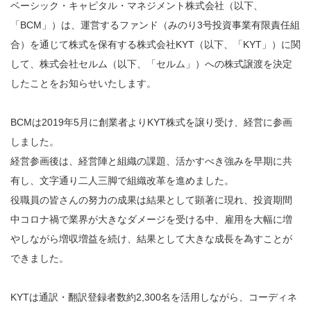
ベーシック・キャピタル・マネジメント株式会社（以下、
「BCM」）は、運営するファンド（みのり
3
号投資事業有限責任組
合）を通じて株式を保有する株式会社
KYT
（以下、「
KYT
」）に関
して、株式会社セルム（以下、「セルム」）への株式譲渡を決定
したことをお知らせいたします。
BCMは2019年5月に創業者よりKYT株式を譲り受け、
経営に参画
しました。
経営参画後は、経営陣と組織の課題、活かすべき強みを早期に共
有し、文字通り二人三脚で組織改革を進めました。
役職員の皆さんの努力の成果は結果として顕著に現れ、投資期間
中コロナ禍で業界が大きなダメージを受ける中、雇用を大幅に増
やしながら増収増益を続け、結果として大きな成長を為すことが
できました。
KYTは通訳・翻訳登録者数約2,300名を活用しながら、
コーディネ