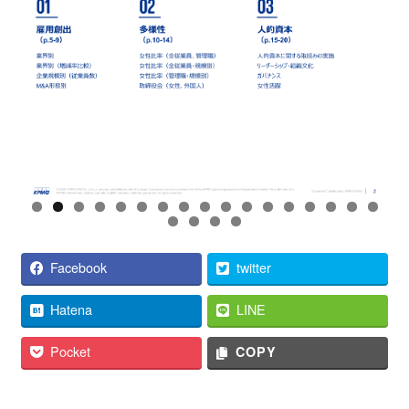
Facebook
twitter
Hatena
LINE
Pocket
COPY