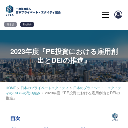
Skip
to
content
日本語
English
2023年度『PE投資における雇用創
出とDEIの推進』
>
>
HOME
日本のプライベートエクイティ
日本のプライベート・エクイテ
>
2023年度『PE投資における雇用創出とDEIの
ィのESGへの取り組み
推進』