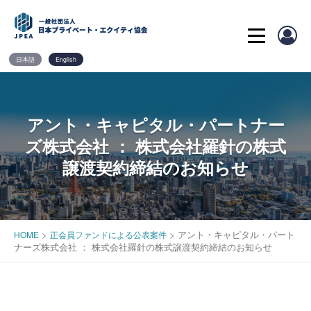
Skip
to
content
日本語
English
アント・キャピタル・パートナー
ズ株式会社 ： 株式会社羅針の株式
譲渡契約締結のお知らせ
>
>
アント・キャピタル・パート
HOME
正会員ファンドによる公表案件
ナーズ株式会社 ： 株式会社羅針の株式譲渡契約締結のお知らせ