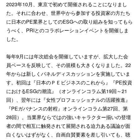
2023年10月、東京で初めて開催されることになりまし
た。それに合わせ、世界中から参加する投資家の方たち
に日本のPE業界としてのESGへの取り組みを知ってもら
うべく、PRIとのコラボレーションイベントを開催しま
した。
毎年9月には年次総会を開催していますが、拡大した会
員ベースを反映して、その規模も大きくなりました。22
年からは新しくパネルディスカッションを実施していま
す。初回は『日本のＰＥビジネスのこれから』『PE投資
におけるESGの潮流』（オンラインコラム第19回～21
回）、翌年には『女性プロフェッショナルの活躍推進』
『PEガバナンスの射程』オンラインコラム第27回、第
28回）。当業界ならではの強いキャラクター揃いの登壇
者の間で相互に触発されて展開される迫力ある議論が面
白くないはずがなく、自画自賛要素を差し引いても、聴