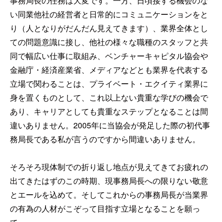
事務局長の任務は大変です。一方、日頃接する機会のな
い同業他社の経営者と日常的にコミュニケーションをと
り（人となりがだんだん見えてきます）、業界全体とし
ての問題意識に接し、他社の様々な職種のスタッフと共
同で幅広い仕事に取組み、ベンチャーキャピタル協会や
金融庁・経済産業省、メディアなどとも業界を代表する
立場で関わることは、プライベート・エクイティ業界に
身を置くものとして、これ以上ない貴重な学びの機会で
あり、キャリアとしても貴重なステップとなることは間
違いありません。2005年に当協会が発足した際の初代事
務局長である私が言うのですから間違いありません。
そろそろ現体制での折り返し地点が見えてきてお疲れの
出てきたはずのこの時期、現事務局長への限りない敬意
とエールを込めて。そしてこれからの事務局長が当業界
の有為の人材がこぞって目指す立場となることを願っ