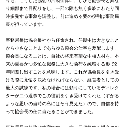
りも、こうした協会の活動全体に、しかも協会長と異な
り細部まで目配りをし、一部の隙も無く多岐にわたり同
時多発する事象を調整し、前に進める要の役割は事務局
長が担っています。
事務局長は協会長社から任命され、任期中は大きなこと
から小さなことまであらゆる協会の仕事を差配します。
協会長になることは、自社の将来有望な中核人材を、本
来の重要かつ多忙な職務に大きな負荷を純増する形で2
年間差し出すことを意味します。これが協会長を引き受
ける際に覚悟を決めなければならない、経営者としての
最大の試練です。私の場合には頼りにしているディレク
ターが二つ返事でこの役割を引き受けてくれた（すがる
ような思いの当時の私にはそう見えた）ので、自信を持
って協会長の任に当たることができました。