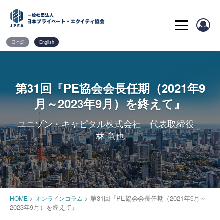
Skip
to
content
日本語
English
第31回『PE協会会長任期（2021年9
月～2023年9月）を終えて』
ユニゾン・キャピタル株式会社 代表取締役
林 竜也
>
>
第31回『PE協会会長任期（2021年9月～
HOME
オンラインコラム
2023年9月）を終えて』