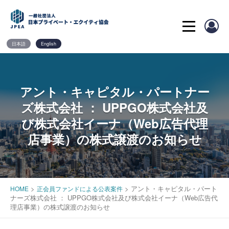
Skip
to
content
日本語
English
アント・キャピタル・パートナー
ズ株式会社 ： UPPGO株式会社及
び株式会社イーナ（Web広告代理
店事業）の株式譲渡のお知らせ
>
>
アント・キャピタル・パート
HOME
正会員ファンドによる公表案件
ナーズ株式会社 ： UPPGO株式会社及び株式会社イーナ（Web広告代
理店事業）の株式譲渡のお知らせ