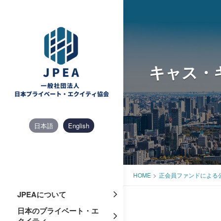
Skip
to
content
キャス・
日本語
English
>
HOME
正会員ファンドによる
JPEAについて
日本のプライベート・エ
クイティ