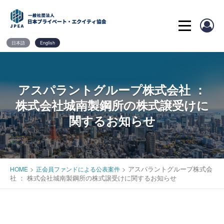
Skip
to
content
日本語
English
アスパラントグループ株式会社 ：
株式会社城南製鋼所の株式譲受けに
関するお知らせ
>
>
アスパラントグループ株式会
HOME
正会員ファンドによる公表案件
社 ： 株式会社城南製鋼所の株式譲受けに関するお知らせ