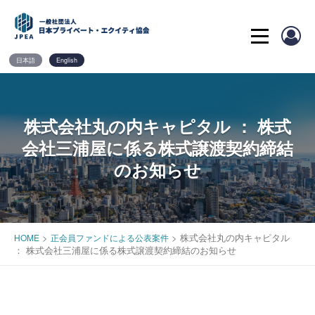
Skip
to
content
日本語
English
株式会社丸の内キャピタル ： 株式
会社三浦屋に係る株式譲渡契約締結
のお知らせ
>
>
株式会社丸の内キャピタル
HOME
正会員ファンドによる公表案件
： 株式会社三浦屋に係る株式譲渡契約締結のお知らせ