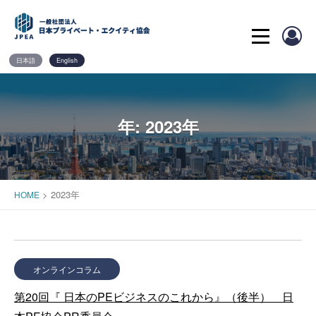
Skip
to
content
日本語
English
年:
2023年
>
2023年
HOME
オンラインコラム
第20回『 日本のPEビジネスのこれから』（後半） 日