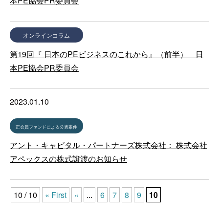
本PE協会PR委員会
オンラインコラム
第19回『 日本のPEビジネスのこれから』（前半） 日
本PE協会PR委員会
2023.01.10
正会員ファンドによる公表案件
アント・キャピタル・パートナーズ株式会社： 株式会社
アペックスの株式譲渡のお知らせ
10 / 10
« First
«
...
6
7
8
9
10