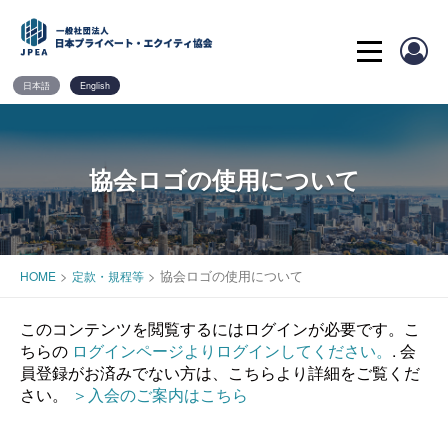
Skip
to
content
日本語
English
協会ロゴの使用について
>
>
協会ロゴの使用について
HOME
定款・規程等
このコンテンツを閲覧するにはログインが必要です。こ
ちらの
ログインページよりログインしてください。
. 会
員登録がお済みでない方は、こちらより詳細をご覧くだ
さい。
＞入会のご案内はこちら