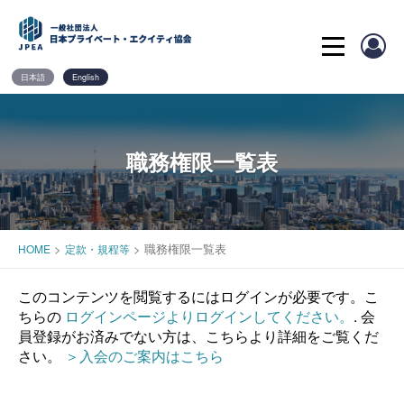
Skip
to
content
日本語
English
職務権限一覧表
>
>
職務権限一覧表
HOME
定款・規程等
このコンテンツを閲覧するにはログインが必要です。こ
ちらの
ログインページよりログインしてください。
. 会
員登録がお済みでない方は、こちらより詳細をご覧くだ
さい。
＞入会のご案内はこちら