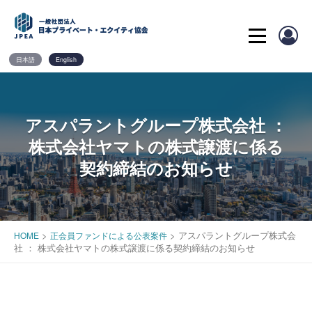
Skip
to
content
日本語
English
アスパラントグループ株式会社 ：
株式会社ヤマトの株式譲渡に係る
契約締結のお知らせ
>
>
アスパラントグループ株式会
HOME
正会員ファンドによる公表案件
社 ： 株式会社ヤマトの株式譲渡に係る契約締結のお知らせ