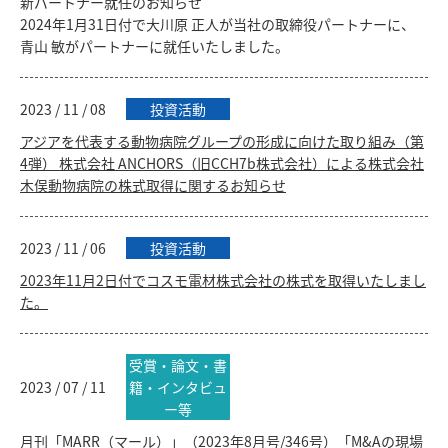
新パートナー就任のお知らせ
2024年1月31日付で大川原 正人が当社の取締役パートナーに、
青山 敏がパートナーに就任いたしました。
2023 / 11 / 08
投資活動
アジアを代表する動物病院グループの形成に向けた取り組み（第
4弾） 株式会社 ANCHORS（旧CCH7b株式会社）による株式会社
木俣動物病院の株式取得に関するお知らせ
2023 / 11 / 06
投資活動
2023年11月2日付でコスモ電材株式会社の株式を取得いたしまし
た。
受賞・論文・書
2023 / 07 / 11
籍・インタビュ
ー等
月刊「MARR（マール）」（2023年8月号/346号）「M&Aの現場