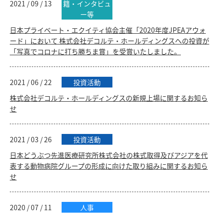
2021 / 09 / 13
籍・インタビュ
ー等
日本プライベート・エクイティ協会主催「2020年度JPEAアウォ
ード」において 株式会社デコルテ・ホールディングスへの投資が
「写真でコロナに打ち勝ちま賞」を受賞いたしました。
2021 / 06 / 22
投資活動
株式会社デコルテ・ホールディングスの新規上場に関するお知ら
せ
2021 / 03 / 26
投資活動
日本どうぶつ先進医療研究所株式会社の株式取得及びアジアを代
表する動物病院グループの形成に向けた取り組みに関するお知ら
せ
2020 / 07 / 11
人事