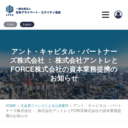
Skip
to
content
日本語
English
アント・キャピタル・パートナー
ズ株式会社 ： 株式会社アントレと
FORCE株式会社の資本業務提携の
お知らせ
>
>
アント・キャピタル・パート
HOME
正会員ファンドによる公表案件
ナーズ株式会社 ： 株式会社アントレとFORCE株式会社の資本業務提
携のお知らせ