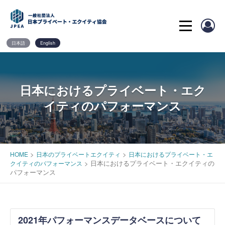
Skip
to
content
日本語
English
日本におけるプライベート・エク
イティのパフォーマンス
>
>
HOME
日本のプライベートエクイティ
日本におけるプライベート・エ
>
日本におけるプライベート・エクイティの
クイティのパフォーマンス
パフォーマンス
2021年パフォーマンスデータベースについて