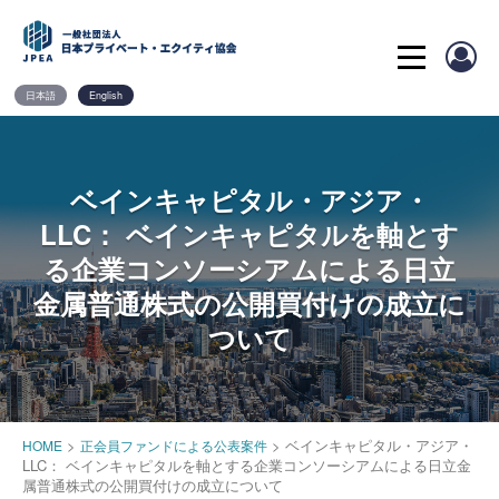
Skip
to
content
日本語
English
ベインキャピタル・アジア・
LLC： ベインキャピタルを軸とす
る企業コンソーシアムによる日立
金属普通株式の公開買付けの成立に
ついて
>
>
ベインキャピタル・アジア・
HOME
正会員ファンドによる公表案件
LLC： ベインキャピタルを軸とする企業コンソーシアムによる日立金
属普通株式の公開買付けの成立について