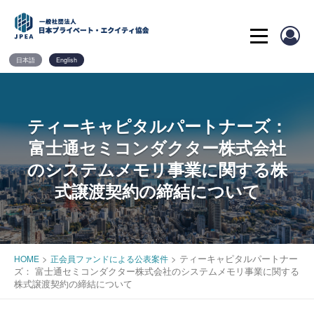
Skip
to
content
日本語
English
ティーキャピタルパートナーズ：
富士通セミコンダクター株式会社
のシステムメモリ事業に関する株
式譲渡契約の締結について
>
>
ティーキャピタルパートナー
HOME
正会員ファンドによる公表案件
ズ： 富士通セミコンダクター株式会社のシステムメモリ事業に関する
株式譲渡契約の締結について