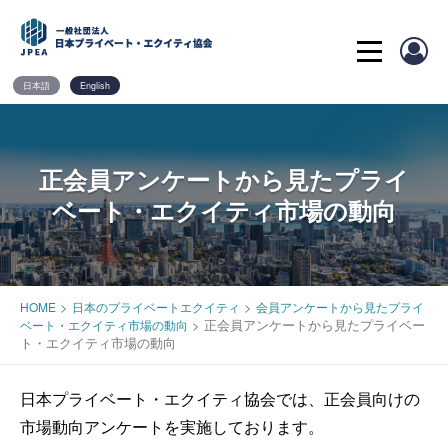
Skip
to
content
日本語
English
正会員アンケートから見たプライ
ベート・エクイティ市場の動向
>
>
HOME
日本のプライベートエクイティ
会員アンケートから見たプライ
>
正会員アンケートから見たプライベー
ベート・エクイティ市場の動向
ト・エクイティ市場の動向
日本プライベート・エクイティ協会では、正会員向けの
市場動向アンケートを実施しております。