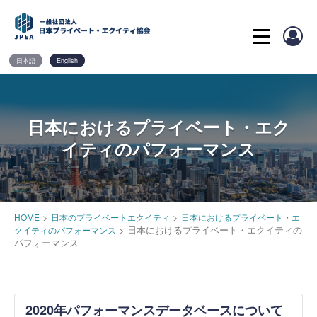
Skip
to
content
日本語
English
日本におけるプライベート・エク
イティのパフォーマンス
>
>
HOME
日本のプライベートエクイティ
日本におけるプライベート・エ
>
日本におけるプライベート・エクイティの
クイティのパフォーマンス
パフォーマンス
2020年パフォーマンスデータベースについて