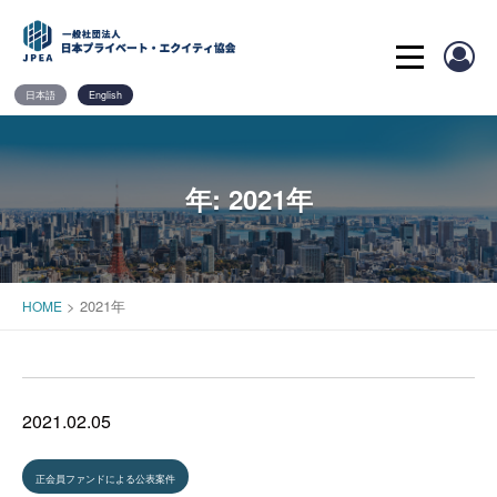
Skip
to
content
日本語
English
年:
2021年
>
2021年
HOME
2021.02.05
正会員ファンドによる公表案件