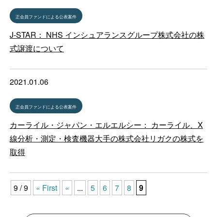
正会員ファンドによる公表案件
J-STAR： NHS インシュアランスグループ株式会社の株
式譲渡について
2021.01.06
正会員ファンドによる公表案件
カーライル・ジャパン・エルエルシー： カーライル、X
線分析・測定・検査機器大手の株式会社リガクの株式を
取得
9 / 9
« First
«
...
5
6
7
8
9