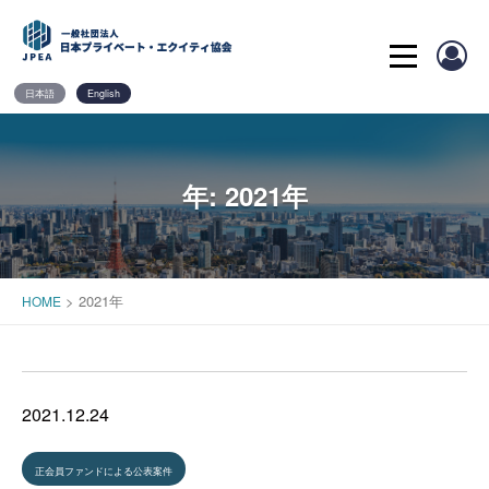
Skip
to
content
日本語
English
年:
2021年
>
2021年
HOME
2021.12.24
正会員ファンドによる公表案件