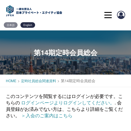
Skip
to
content
日本語
English
第14期定時会員総会
>
>
第14期定時会員総会
HOME
定時社員総会関連資料
このコンテンツを閲覧するにはログインが必要です。こ
ちらの
ログインページよりログインしてください。
. 会
員登録がお済みでない方は、こちらより詳細をご覧くだ
さい。
＞入会のご案内はこちら