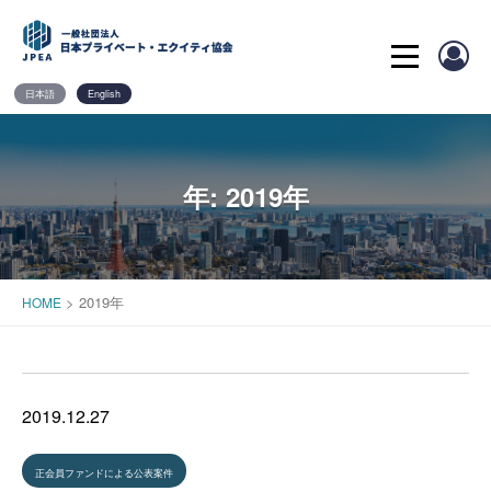
Skip
to
content
日本語
English
年:
2019年
>
2019年
HOME
2019.12.27
正会員ファンドによる公表案件